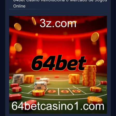
Online