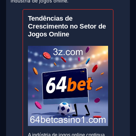
indústria de jogos online.
Tendências de
Crescimento no Setor de
Jogos Online
A indústria de jogos online continua