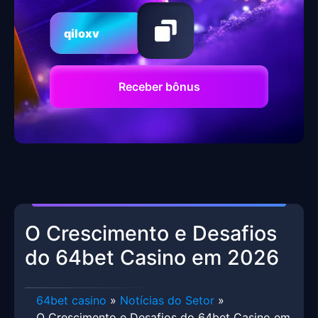
qiloxv
Receber bônus
O Crescimento e Desafios
do 64bet Casino em 2026
64bet casino
»
Notícias do Setor
»
O Crescimento e Desafios do 64bet Casino em