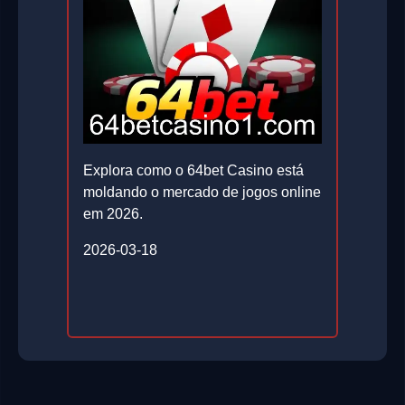
Explora como o 64bet Casino está
moldando o mercado de jogos online
em 2026.
2026-03-18