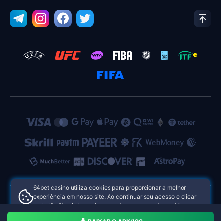
64bet casino utiliza cookies para proporcionar a melhor
experiência em nosso site. Ao continuar seu acesso e clicar
no botão "Aceito", você concorda com o uso de cookies.
64bet casino cassino online Brasil