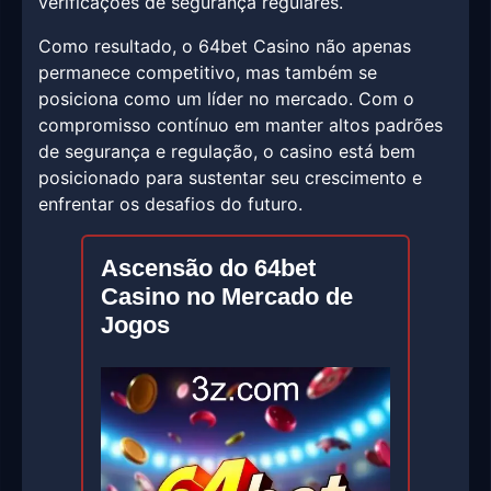
verificações de segurança regulares.
Como resultado, o 64bet Casino não apenas
permanece competitivo, mas também se
posiciona como um líder no mercado. Com o
compromisso contínuo em manter altos padrões
de segurança e regulação, o casino está bem
posicionado para sustentar seu crescimento e
enfrentar os desafios do futuro.
Ascensão do 64bet
Casino no Mercado de
Jogos