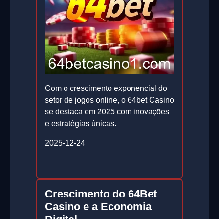
Com o crescimento exponencial do
setor de jogos online, o 64bet Casino
se destaca em 2025 com inovações
e estratégias únicas.
2025-12-24
Crescimento do 64Bet
Casino e a Economia