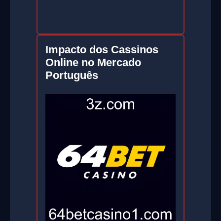
Impacto dos Cassinos
Online no Mercado
Português