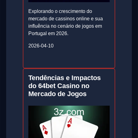
Explorando o crescimento do
mercado de cassinos online e sua
influência no cenário de jogos em
Portugal em 2026.
2026-04-10
Tendências e Impactos
do 64bet Casino no
Mercado de Jogos