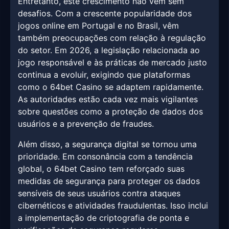
Entretanto, este crescimento não vem sem
desafios. Com a crescente popularidade dos
jogos online em Portugal e no Brasil, vêm
também preocupações com relação à regulação
do setor. Em 2026, a legislação relacionada ao
jogo responsável e às práticas de mercado justo
continua a evoluir, exigindo que plataformas
como o 64bet Casino se adaptem rapidamente.
As autoridades estão cada vez mais vigilantes
sobre questões como a proteção de dados dos
usuários e a prevenção de fraudes.
Além disso, a segurança digital se tornou uma
prioridade. Em consonância com a tendência
global, o 64bet Casino tem reforçado suas
medidas de segurança para proteger os dados
sensíveis de seus usuários contra ataques
cibernéticos e atividades fraudulentas. Isso inclui
a implementação de criptografia de ponta e