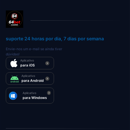
suporte 24 horas por dia, 7 dias por semana
Envie-nos um e-mail se ainda tiver
dúvidas!
Aplicativo
para iOS
Aplicativo
para Android
Aplicativo
para Windows