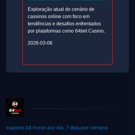
Exploração atual do cenário de
cassinos online com foco em
tendências e desafios enfrentados
por plataformas como 64bet Casino.
2026-03-06
suporte 24 horas por dia, 7 dias por semana