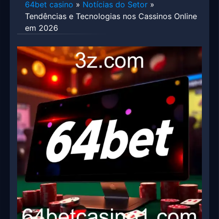
64bet casino
»
Notícias do Setor
»
Tendências e Tecnologias nos Cassinos Online
em 2026