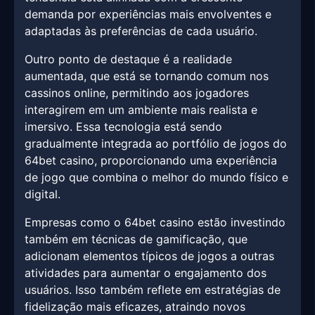
demanda por experiências mais envolventes e
adaptadas às preferências de cada usuário.
Outro ponto de destaque é a realidade
aumentada, que está se tornando comum nos
cassinos online, permitindo aos jogadores
interagirem em um ambiente mais realista e
imersivo. Essa tecnologia está sendo
gradualmente integrada ao portfólio de jogos do
64bet casino, proporcionando uma experiência
de jogo que combina o melhor do mundo físico e
digital.
Empresas como o 64bet casino estão investindo
também em técnicas de gamificação, que
adicionam elementos típicos de jogos a outras
atividades para aumentar o engajamento dos
usuários. Isso também reflete em estratégias de
fidelização mais eficazes, atraindo novos