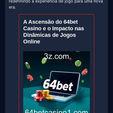
redefinindo a experiência de jogo para uma nova
era.
A Ascensão do 64bet
Casino e o Impacto nas
Dinâmicas de Jogos
Online