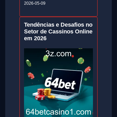
2026-05-09
Tendências e Desafios no
Setor de Cassinos Online
em 2026